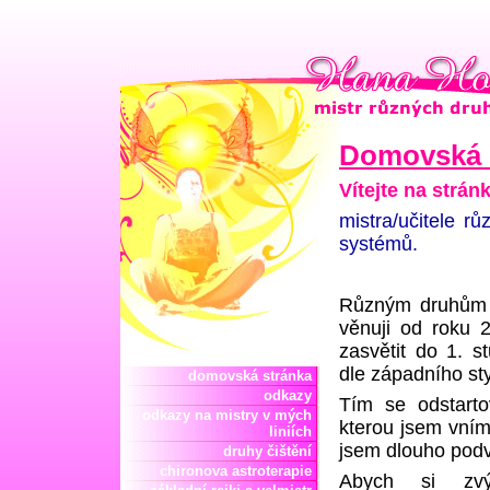
Hana Homolková mistr reiki
Domovská 
Vítejte na strá
mistra/učitele rů
systémů.
Různým druhům 
věnuji od roku 
zasvětit do 1. s
dle západního sty
domovská stránka
odkazy
Tím se odstarto
odkazy na mistry v mých
kterou jsem vním
liniích
jsem dlouho podv
druhy čištění
chironova astroterapie
Abych si zvýš