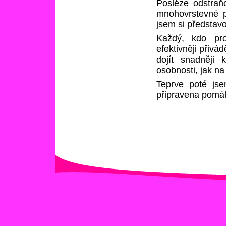
Posléze odstraňo
mnohovrstevné p
jsem si představo
Každý, kdo pro
efektivněji přiv
dojít snadněji 
osobnosti, jak na
Teprve poté js
připravena pomáha