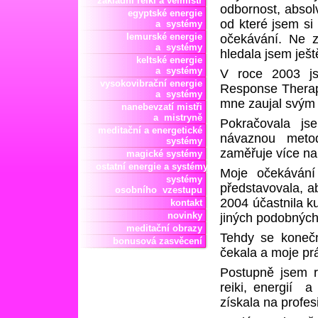
základní reiki a velmistr
odbornost, absol
egyptské energie
od které jsem si
a systémy
lemurské energie
očekávání. Ne z 
a systémy
hledala jsem ješ
keltské energie
a systémy
V roce 2003 js
vysokovibrační energie
Response Therapy
a systémy
mne zaujal svým 
nanebevzatí mistři
a mistryně
Pokračovala js
meditační a energetické
návaznou metod
systémy
zaměřuje více na 
magické systémy
ostatní energie a systémy
Moje očekávání
systémy
představovala, a
osobního vzestupu
2004 účastnila k
kontakt
novinky
jiných podobných
meditační obrazy
Tehdy se konečn
bonusová zasvěcení
čekala a moje prá
Postupně jsem r
reiki, energií a
získala na profes